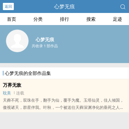
心梦无痕
返回
首页
分类
排行
搜索
足迹
心梦无痕
共收录 1 部作品
心梦无痕的全部作品集
万界无敌
耽美
连载
天葬不死，双珠在手，翻手为仙，覆手为魔。玉塔仙灵，佳人倾国，
傲视诸天，群星伴我。叶秋，一个被送往天葬深渊净化的垂死之人，
却因为拥有无属性的命魂珠躲过一劫，...
本站提示：各位书友要是觉得《万界无敌》还不错的话请不要忘记向
您QQ群和微博里的朋友推荐哦！