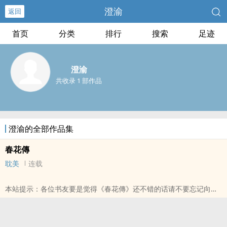
澄渝
返回
首页
分类
排行
搜索
足迹
澄渝
共收录 1 部作品
澄渝的全部作品集
春花傳
耽美
连载
本站提示：各位书友要是觉得《春花傳》还不错的话请不要忘记向您
QQ群和微博里的朋友推荐哦！