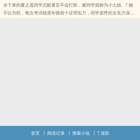
乡下来的夏之遥同学沉默寡言不会打扮，被同学戏称为小土妞。? 她
不以为然，每次考试稳居年级前十证明实力，同学直呼此女实力深不
可测，乃是心中无男人考试自然神，却不知本届校草叶准正是夏之遥
同学的隐形男友。? 对此，同学们又直呼：学霸不愧是学霸，脑子就
是比别人好，找男朋友一出手就挑个最好的。? 夏之遥同学依然保持
沉默，只是素来张扬的坏男人却逐渐上心，来跟她讨要名分。??对
此，夏之遥同学还是保持沉默。?
本站提示：各位书友要是觉得《小哑巴（1v1H 校园）》还不错的话
请不要忘记向您QQ群和微博里的朋友推荐哦！
首页
阅读记录
搜索小说
顶部