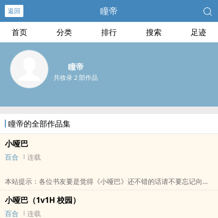
瞳帝
返回
首页
分类
排行
搜索
足迹
瞳帝
共收录 2 部作品
瞳帝的全部作品集
小哑巴
百合
连载
本站提示：各位书友要是觉得《小哑巴》还不错的话请不要忘记向您
QQ群和微博里的朋友推荐哦！
小哑巴（1v1H 校园）
百合
连载