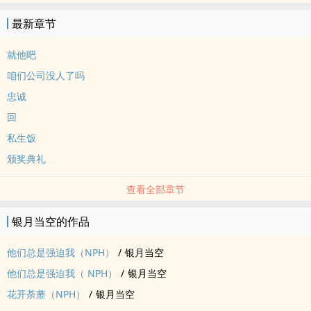
机都要颜值高的忠诚安保:卫兮然：咱们公司是没人了吗？佟景舟：我
最新章节
刚带了一批颜值还不错的年轻人去面试，结果一个都没选上卫兮然：
一批不行？你再换一批不就行了？佟景舟：没有了，剩下的十来人颜
就他吧
值扛不住卫兮然：所以呢？佟景舟：所以，我想到了你呀.......
咱们公司没人了吗
忠诚
回
私生饭
颁奖典礼
查看全部章节
银月当空的作品
他们总是强迫我（NPH）
/
银月当空
他们总是强迫我（ NPH）
/
银月当空
花开荼蘼（NPH）
/
银月当空