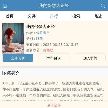
我的保镖太正经
首页
分类
排行
搜索
足迹
我的保镖太正经
作者：
银月当空
类别：
耽美
2022-08-28 20:13:17
更新时间：
最新章节：
就他吧
立即阅读
章节目录
加入书架
内容简介
A市，新一代流量小花芩姿，刚参加了一场颁奖典礼准备返回酒店，
却不想在地下车库遭遇变态粉丝的骚扰，随着日益渐长的人气，经纪
人不得不给她找一个靠谱的保镖。经纪人丽姐：明天我就去安保公司
给你找个高大健硕的靠谱大汉芩姿：不光要高大健硕，颜值也要好看
展开全部
的这是她的唯一要求。丽姐：知道，你的要求我能不知道吗？就连司