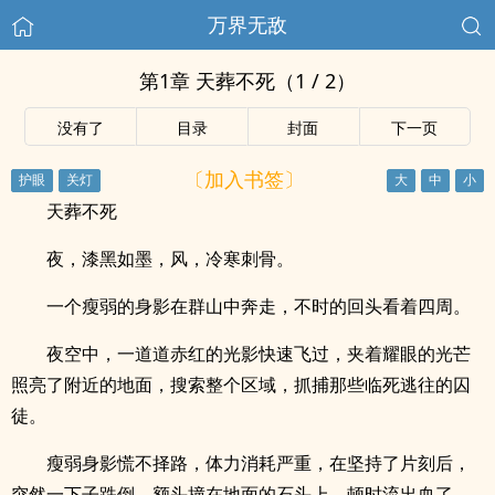
万界无敌
第1章 天葬不死（1 / 2）
没有了
目录
封面
下一页
〔加入书签〕
天葬不死
夜，漆黑如墨，风，冷寒刺骨。
一个瘦弱的身影在群山中奔走，不时的回头看着四周。
夜空中，一道道赤红的光影快速飞过，夹着耀眼的光芒
照亮了附近的地面，搜索整个区域，抓捕那些临死逃往的囚
徒。
瘦弱身影慌不择路，体力消耗严重，在坚持了片刻后，
突然一下子跌倒，额头撞在地面的石头上，顿时流出血了。