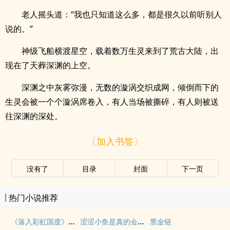
老人摇头道：“我也只知道这么多，都是很久以前听别人
说的。”
神级飞船横渡星空，载着数万生灵来到了荒古大陆，出
现在了天葬深渊的上空。
深渊之中灰雾弥漫，无数的漩涡交织成网，倾倒而下的
生灵会被一个个漩涡席卷入，有人当场被撕碎，有人则被送
往深渊的深处。
〔加入书签〕
没有了
目录
封面
下一页
热门小说推荐
《落入彩虹国度》穿越+西幻+言情
涩涩小鱼是真的会被干透
黑金链