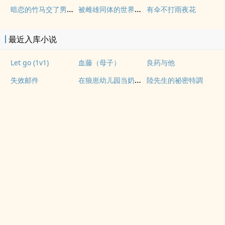
暗恋的竹马交了男朋友（bg，弯掰直，1v2）
被雌雄同体的世界爆炒了（玄幻nph）
有伞不打雨夜花
最近入库小说
Let go (1v1)
血藤（母子）
良药与他
在狼崽幼儿园当奶爸的日常
失效邮件
陸先生的祕密特調