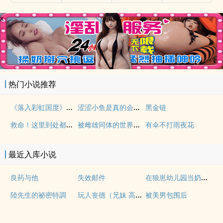
x
热门小说推荐
《落入彩虹国度》穿越+西幻+言情
涩涩小鱼是真的会被干透
黑金链
救命！这里到处都是阴暗批（西幻NPH）
被雌雄同体的世界爆炒了（玄幻nph）
有伞不打雨夜花
最近入库小说
在狼崽幼儿园当奶爸的日常
良药与他
失效邮件
玩人丧德（兄妹 高H）
陸先生的祕密特調
被美男包围后