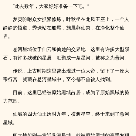
“此去数年，大家好好准备一下吧。”
梦灵吩咐众女抓紧修炼，叶秋坐在龙凤王座上，一个人
静静的悟道，秀珠站在船尾，施展葬仙祭，在净化整个仙
界。
悬河星域位于仙云和仙楚的交界地，这里有许多大型陨
石，有许多残破的星辰，汇聚成一条星河，被称之为悬河。
传说，上古时期这里曾出现过一位大帝，留下了一座大
帝行宫，就藏在悬河星域中，至今都不曾被人找到。
目前，这里已经被原始黑域占居，成为了原始黑域的势
力范围。
仙域的四大仙王历时九年，横渡星空，终于来到了悬河
星域。
四大战船刚一靠近悬河星域，就被原始黑域的高手发现