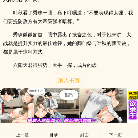
叶秋看了秀珠一眼，私下叮嘱道：“不要表现得太强，我
们要提防敌方有大帝级强者暗算。”
秀珠微微颔首，眼中露出了振奋之色，对于她来讲，大
战就是提升实力的最佳途径，她的葬仙祭与叶秋的葬天诀，
都是属于这种方式。
六阳天君很强势，大手一挥，成片的虚
〔加入书签〕
x
上一章
目录
封面
下一页