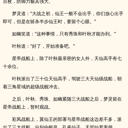
百枚，防御力极其强大。
梦灵道：“大战之初，仙王一般不会出手，你们放心出手
即可，但是在斩杀半步仙王时，要留个心眼。”
如幽笑道：“这种事情，只有秀珠和叶秋才能办到。”
叶秋道：“好了，开始准备吧。”
星帝战船上，除了叶秋最亲密的女人外，天仙高手有七
十余位。
叶秋派出了三十位天仙高手，驾驶三大天仙级战船，朝
着三角星域的超级战舰冲去。
之后，叶秋、秀珠、如幽紧随三大战船之后，梦灵留在
星帝战船上，暂时观战。
彩凤战船上，翼仙王的部署与星帝战船这边差不多，派
出了三大战船，分别由银皇、孔雀仙子、天贺仙君率领。