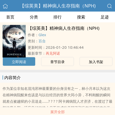
【综英美】精神病人生存指南（NPH)
首页
分类
排行
搜索
足迹
【综英美】精神病人生存指南（NPH)
作者：
Glex
类别：
百合
2026-01-20 10:46:44
更新时间：
最新章节：
再见阿诺
立即阅读
章节目录
加入书架
内容简介
作为某位非知名混沌邪神最重要的分身没有之一，林小月本以为这次
在精神病院醒来也该是与以往经历的世界大同小异，不料刚醒的瞬间
就差点被越狱的小丑送走......? ? ? ? 阿卡姆病院人才济济，在渡过了最
初的磨合期，适应良好的林小月不仅成功觉醒了和病友追更蝙布文学
展开全部
的小小爱好，还在某次小丑的越狱中非常不小心的“失手”杀了小丑。?