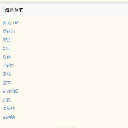
? ? ? 杀死小丑是有些别的原因，但最主要的还是为自己报仇，表面好
最新章节
说话，实则睚眦必报的林小月以为这实在是一桩精神病人“防卫过当”
的小事，不值得引起任何人的关注，却没想到不仅引起了蝙蝠侠的注
再见阿诺
视，还被院方莫名强制谴离了快乐老家阿卡姆。? ? ? ? ?一离开精神病
萨诺尔
院，不情不愿的林小月就无缝衔接了一份为哥谭首富布鲁斯·韦恩清理
劳拉
庄园的好工作。不疑有他，只当是阿卡姆精神病院对病人出院后的关
幻听
怀工作做得妥当，清洁女仆·林小月每日循规蹈矩的遵照着管家先生阿
尔弗雷德的吩咐，兢兢业业的工作着。? ? ? ? ?一个月过去，就在林小
合体
月以为自己已经适应了新工作，一切尘埃落定，日子将变得无聊且安
“情伤”
稳的档口，某个阳光明媚的早晨，准备上厕所的，生前罹患重度幻觉
罗根
症·死后成为无法控制污染的混沌邪神·林小月分月......发现自己的逼不
堂弟
见了！? ? ? ? ?只能通过隐隐的感应本体，知道自己大概是把逼污染到
前往拍摄
谁身上了，当天，看似心平气和，实则人走了有一会儿的林小月，除
了看韦恩庄园的每一个人都觉得他们可能变双性了，同时还伴有强烈
失忆
的冲动，想要冲上去把人裤子扒开，看看长没长逼...... ? ?
贞操锁
热狗肠