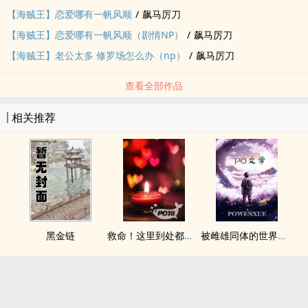
【海贼王】恋爱哪有一帆风顺
/
飙马厉刀
【海贼王】恋爱哪有一帆风顺（剧情NP）
/
飙马厉刀
【海贼王】老公太多 修罗场怎么办（np）
/
飙马厉刀
查看全部作品
相关推荐
黑金链
救命！这里到处都是阴暗批（西幻NPH）
被雌雄同体的世界爆炒了（玄幻nph）