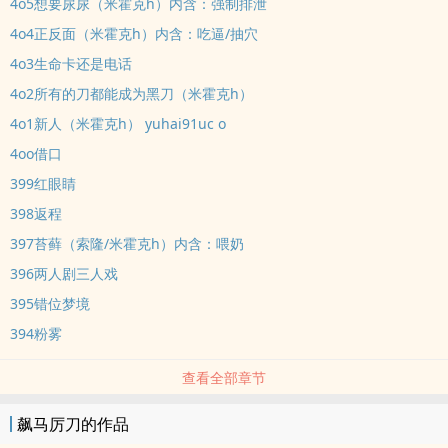
4o5想要尿尿（米霍克h）内含：强制排泄
4o4正反面（米霍克h）内含：吃逼/抽穴
4o3生命卡还是电话
4o2所有的刀都能成为黑刀（米霍克h）
4o1新人（米霍克h） yuhai91uc o
4oo借口
399红眼睛
398返程
397苔藓（索隆/米霍克h）内含：喂奶
396两人剧三人戏
395错位梦境
394粉雾
查看全部章节
飙马厉刀的作品